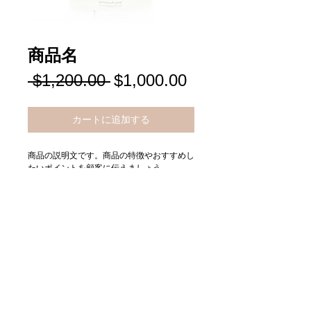
商品名
通
セ
 $1,200.00 
$1,000.00
常
ー
価
ル
カートに追加する
格
価
格
商品の説明文です。商品の特徴やおすすめし
たいポイントを顧客に伝えましょう。
Details
商品の詳細情報です。サイズ、素材、取り扱
い説明などの情報を入力してください。生産
国、原材料、重量、配送情報などの追加情報
も表示できます。