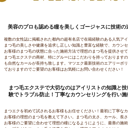
美容のプロも認める瞳を美しくゴージャスに技術の
複数の女性誌に掲載された都内の超有名店で在籍経験のある人気ア
まつ毛の美しさや健康を追求し正しい知識と豊富な経験で、カウンセ
お客様のまつ毛の状態に合った施術方法で
理想のまつ毛を提供させて
まつ毛エクステの商材、特にグルーにはこだわりを持っておりますの
も
自然なカールが長持ち
致します。マツエク最新技術のエアリーボリ
ておりますのでご要望のお客様はお気軽にお問い合わせください！
まつ毛エクステで大切なのはアイリストの知識と技
験でトラブル防止！丁寧なカウンセリングを行い施
まつエクを初めて試されるお客様もお任せください！最初に丁寧な
お客様の理想のまつ毛を教えて下さい。まつ毛の太さ、カール、長さ
お客様のご要望に合わせて理想の瞳になるようにように、最善の施